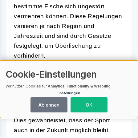
bestimmte Fische sich ungestört
vermehren können. Diese Regelungen
variieren je nach Region und
Jahreszeit und sind durch Gesetze
festgelegt, um Überfischung zu
verhindern.
Die Einbeziehung von
Catch-and-
Cookie-Einstellungen
Release-Praktiken
, bei denen Fische
Wir nutzen Cookies für
Analytics, Functionality & Werbung
.
nach dem Fang sorgfältig
Einstellungen
zurückgesetzt werden, ist Teil der
Ablehnen
OK
Bemühungen um nachhaltiges Angeln.
Dies gewährleistet, dass der Sport
auch in der Zukunft möglich bleibt.