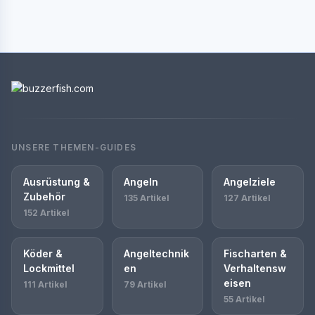
UNSERE THEMEN-GUIDES
Ausrüstung &
Angeln
Angelziele
Zubehör
135 Artikel
127 Artikel
152 Artikel
Köder &
Angeltechnik
Fischarten &
Lockmittel
en
Verhaltensw
eisen
111 Artikel
79 Artikel
55 Artikel