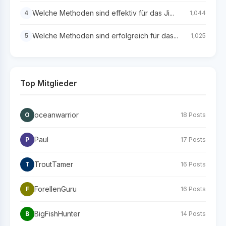
Welche Methoden sind effektiv für das Ji...
4
1,044
Welche Methoden sind erfolgreich für das...
5
1,025
Top Mitglieder
oceanwarrior
O
18 Posts
Paul
P
17 Posts
TroutTamer
T
16 Posts
ForellenGuru
F
16 Posts
BigFishHunter
B
14 Posts