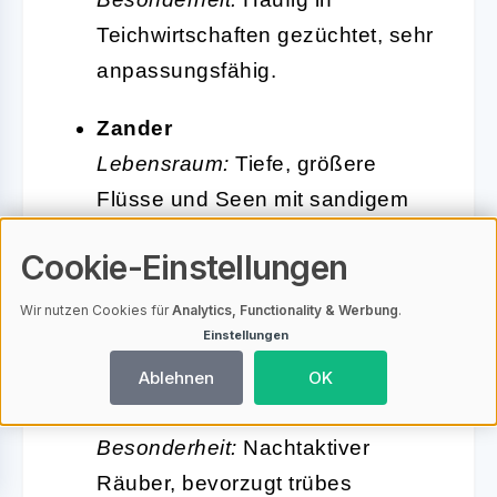
Teichwirtschaften gezüchtet, sehr
anpassungsfähig.
Zander
Lebensraum:
Tiefe, größere
Flüsse und Seen mit sandigem
oder kiesigem Grund.
Cookie-Einstellungen
Erkennungsmerkmal:
Zwei
Rückenflossen, spitzes Maul mit
Wir nutzen Cookies für
Analytics, Functionality & Werbung
.
Einstellungen
Fangzähnen.
Ernährung:
Fische, seltener
Ablehnen
OK
Krebse.
Besonderheit:
Nachtaktiver
Räuber, bevorzugt trübes