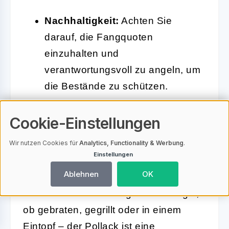
Nachhaltigkeit:
Achten Sie
darauf, die Fangquoten
einzuhalten und
verantwortungsvoll zu angeln, um
die Bestände zu schützen.
Cookie-Einstellungen
Das Angeln auf Pollack ist nicht nur ein
Wir nutzen Cookies für
Analytics, Functionality & Werbung
.
aufregendes Erlebnis, sondern bietet
Einstellungen
auch die Möglichkeit, die köstlichen
Ablehnen
OK
Eigenschaften dieses Fisches in der
heimischen Küche zu genießen. Egal,
ob gebraten, gegrillt oder in einem
Eintopf – der Pollack ist eine