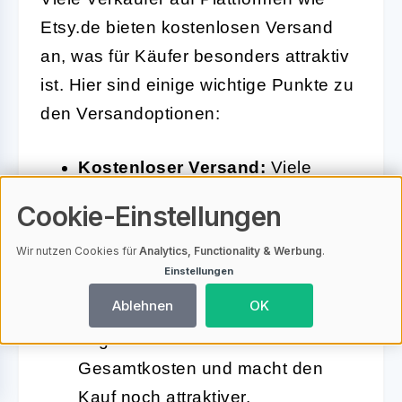
Etsy.de bieten kostenlosen Versand
an, was für Käufer besonders attraktiv
ist. Hier sind einige wichtige Punkte zu
den Versandoptionen:
Kostenloser Versand:
Viele
Produkte, wie das
Anchor Wood
Cookie-Einstellungen
Personalized Laser Engraving
Wir nutzen Cookies für
Analytics, Functionality & Werbung
.
und das
Angelspiel Holz mit
Einstellungen
Magnet
, werden mit kostenlosem
Ablehnen
OK
Versand innerhalb Deutschlands
angeboten. Dies reduziert die
Gesamtkosten und macht den
Kauf noch attraktiver.