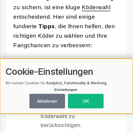
zu sichern, ist eine kluge
Köderwahl
entscheidend. Hier sind einige
fundierte
Tipps
, die Ihnen helfen, den
richtigen Köder zu wählen und Ihre
Fangchancen zu verbessern:
Kenntnis der Zielfischart:
Cookie-Einstellungen
Erkundigen Sie sich vorab
über die Fische, die Sie
Wir nutzen Cookies für
Analytics, Functionality & Werbung
.
angeln möchten. Jede Art hat
Einstellungen
spezifische Vorlieben und es
Ablehnen
OK
ist wichtig, dies bei der
Köderwahl zu
berücksichtigen.