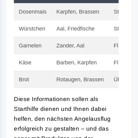
Dosenmais
Karpfen, Brassen
Stillgewä
Würstchen
Aal, Friedfische
Stillgewä
Garnelen
Zander, Aal
Fließgew
Käse
Barben, Karpfen
Fließgew
Brot
Rotaugen, Brassen
Überall e
Diese Informationen sollen als
Starthilfe dienen und Ihnen dabei
helfen, den nächsten Angelausflug
erfolgreich zu gestalten – und das