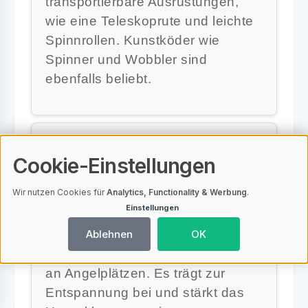
transportierbare Ausrüstungen,
wie eine Teleskoprute und leichte
Spinnrollen. Kunstköder wie
Spinner und Wobbler sind
ebenfalls beliebt.
Welche Vorteile bietet das
Cookie-Einstellungen
urbane Angeln?
Wir nutzen Cookies für
Analytics, Functionality & Werbung
.
Einstellungen
Urbanes Angeln ist leicht
zugänglich, fördert die soziale
Ablehnen
OK
Interaktion und bietet eine Vielzahl
an Angelplätzen. Es trägt zur
Entspannung bei und stärkt das