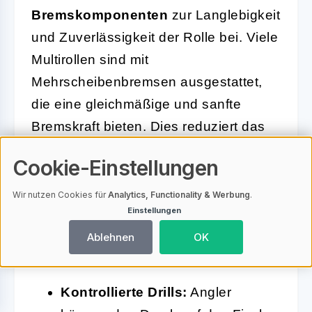
Bremskomponenten
zur Langlebigkeit
und Zuverlässigkeit der Rolle bei. Viele
Multirollen sind mit
Mehrscheibenbremsen ausgestattet,
die eine gleichmäßige und sanfte
Bremskraft bieten. Dies reduziert das
Risiko von abrupten Stopps, die
Cookie-Einstellungen
sowohl für die Schnur als auch für den
Fisch stressig sein können.
Wir nutzen Cookies für
Analytics, Functionality & Werbung
.
Einstellungen
Hier sind einige Vorteile der optimalen
Ablehnen
OK
Bremskraft zusammengefasst:
Kontrollierte Drills:
Angler