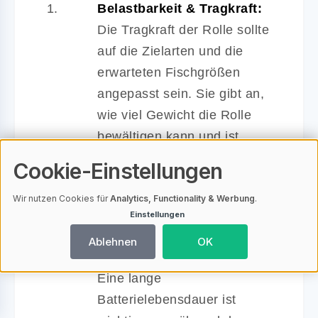
Belastbarkeit & Tragkraft:
Die Tragkraft der Rolle sollte
auf die Zielarten und die
erwarteten Fischgrößen
angepasst sein. Sie gibt an,
wie viel Gewicht die Rolle
bewältigen kann und ist
entscheidend für ein
Cookie-Einstellungen
erfolgreiches Angelerlebnis.
Wir nutzen Cookies für
Analytics, Functionality & Werbung
.
Batterielebensdauer:
Einstellungen
Überprüfen Sie die Kapazität
Ablehnen
OK
und Ladezeit der Batterie.
Eine lange
Batterielebensdauer ist