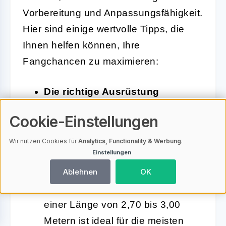
Vorbereitung und Anpassungsfähigkeit.
Hier sind einige wertvolle Tipps, die
Ihnen helfen können, Ihre
Fangchancen zu maximieren:
Die richtige Ausrüstung
wählen:
Cookie-Einstellungen
Stellen Sie sicher, dass Sie eine
geeignete Fliegenrute und -rolle
Wir nutzen Cookies für
Analytics, Functionality & Werbung
.
Einstellungen
haben, die auf die Fischarten und
die Bedingungen an der Jachen
Ablehnen
OK
abgestimmt sind. Eine Rute mit
einer Länge von 2,70 bis 3,00
Metern ist ideal für die meisten