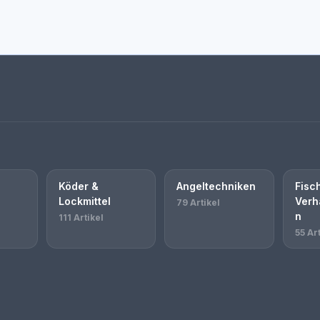
Köder &
Angeltechniken
Fisc
Lockmittel
Verh
79 Artikel
n
111 Artikel
55 Art