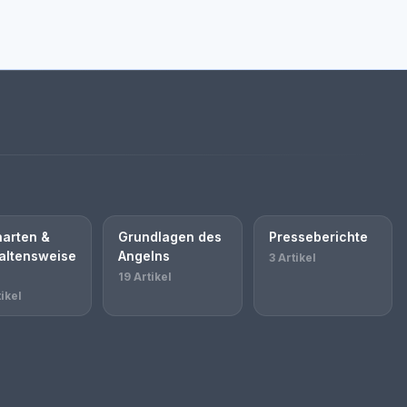
harten &
Grundlagen des
Presseberichte
altensweise
Angelns
3 Artikel
19 Artikel
ikel