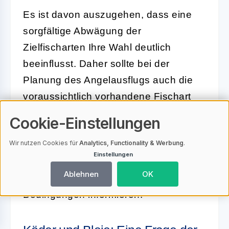
Es ist davon auszugehen, dass eine
sorgfältige Abwägung der
Zielfischarten Ihre Wahl deutlich
beeinflusst. Daher sollte bei der
Planung des Angelausflugs auch die
voraussichtlich vorhandene Fischart
am Gewässer bedacht werden, um die
Cookie-Einstellungen
richtige Grundangelrute
Wir nutzen Cookies für
Analytics, Functionality & Werbung
.
auszuwählen. Wir werden Sie im
Einstellungen
nächsten Abschnitt über die idealen
Ablehnen
OK
Köder und Bleie für verschiedenste
Bedingungen informieren.