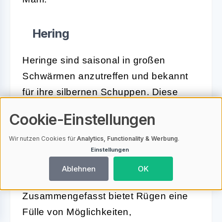
Hering
Heringe sind saisonal in großen
Schwärmen anzutreffen und bekannt
für ihre silbernen Schuppen. Diese
Fischart ist besonders in den
Cookie-Einstellungen
Frühjahrs- und Herbstmonaten zu
fangen. Angeltouren auf Hering bieten
Wir nutzen Cookies für
Analytics, Functionality & Werbung
.
Einstellungen
oft dynamische und actionreiche
Ablehnen
OK
Erlebnisse.
Zusammengefasst bietet Rügen eine
Fülle von Möglichkeiten,