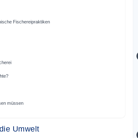
hische Fischereipraktiken
cherei
hte?
ssen müssen
r die Umwelt