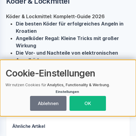
Köder & Lockmittel
Köder & Lockmittel: Komplett-Guide 2026
Die besten Köder für erfolgreiches Angeln in
Kroatien
Angelköder Regal: Kleine Tricks mit großer
Wirkung
Die Vor- und Nachteile von elektronischen
Angelködern
Ricky the Roach RNR: Der Köder, der
Cookie-Einstellungen
Raubfische zum Anbeißen bringt
Die Revolution in der Angelfischerei: DNA
Wir nutzen Cookies für
Analytics, Functionality & Werbung
.
Angelköder
Einstellungen
Fischalarm: Lockmittel, die jeden Fisch zum
Ablehnen
OK
Biss verführen
Ähnliche Artikel