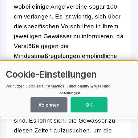
wobei einige Angelvereine sogar 100
cm verlangen. Es ist wichtig, sich über
die spezifischen Vorschriften in Ihrem
jeweiligen Gewässer zu informieren, da
Verstöße gegen die
Mindestmaßregelungen empfindliche
Strafen nach sich ziehen können.
Cookie-Einstellungen
Fangzeiten:
Die besten Fangzeiten für
Wir nutzen Cookies für
Analytics, Functionality & Werbung
.
Huchen sind oft in den frühen
Einstellungen
Morgenstunden oder während der
Ablehnen
OK
Dämmerung, wenn die Fische aktiver
sind. Es lohnt sich, die Gewässer zu
diesen Zeiten aufzusuchen, um die