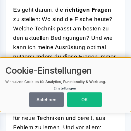
Es geht darum, die
richtigen Fragen
zu stellen: Wo sind die Fische heute?
Welche Technik passt am besten zu
den aktuellen Bedingungen? Und wie
kann ich meine Ausrüstung optimal
nutzen? Indem du diese Fragen immer
wieder neu beantwortest, entwickelst
Cookie-Einstellungen
du ein tieferes Verständnis für das
Wir nutzen Cookies für
Analytics, Functionality & Werbung
.
Spinnfischen.
Einstellungen
Denke daran, dass jeder Angeltag eine
Ablehnen
OK
neue
Lerngelegenheit
bietet. Sei offen
für neue Techniken und bereit, aus
Fehlern zu lernen. Und vor allem: