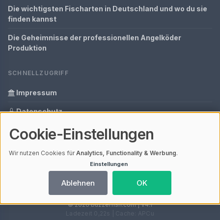
Die wichtigsten Fischarten in Deutschland und wo du sie
finden kannst
Die Geheimnisse der professionellen Angelköder
Produktion
SCHNELLZUGRIFF
Impressum
Datenschutz
Cookie-Einstellungen
Informationen zur Inhalt
Glossar
Wir nutzen Cookies für
Analytics, Functionality & Werbung
.
Einstellungen
Ihre Datenschutzeinstellungen
Ablehnen
OK
© 2026 buzzerfish.com | V4.1
Ladezeit 0,22s | Cache: APCu