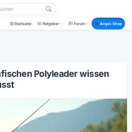
Startseite
Ratgeber
Forum
Angel-Shop
nfischen Polyleader wissen
sst