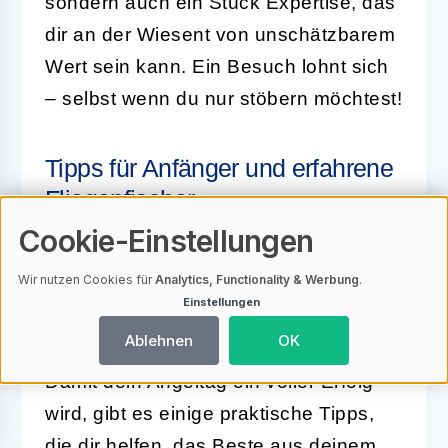
sondern auch ein Stück Expertise, das
dir an der Wiesent von unschätzbarem
Wert sein kann. Ein Besuch lohnt sich
– selbst wenn du nur stöbern möchtest!
Tipps für Anfänger und erfahrene
Fliegenfischer
Cookie-Einstellungen
Die Wiesent und die Angelstrecken der
Wir nutzen Cookies für
Analytics, Functionality & Werbung
.
Hammermühle bieten sowohl für
Einstellungen
Anfänger als auch für erfahrene
Ablehnen
OK
Fliegenfischer eine ideale Spielwiese.
Damit dein Angeltag ein voller Erfolg
wird, gibt es einige praktische Tipps,
die dir helfen, das Beste aus deinem