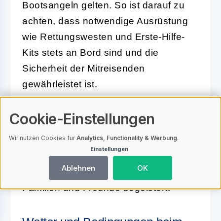
Bootsangeln gelten. So ist darauf zu
achten, dass notwendige Ausrüstung
wie Rettungswesten und Erste-Hilfe-
Kits stets an Bord sind und die
Sicherheit der Mitreisenden
gewährleistet ist.
Die Kombination von Naturnähe,
Cookie-Einstellungen
Entspannung und Sport macht das
Wir nutzen Cookies für
Analytics, Functionality & Werbung
.
Angeln vom Hausboot zu einer
Einstellungen
besonderen Erfahrung, die nicht nur
Ablehnen
OK
passionierte Angler, sondern auch
Familien und Freunde begeistert.