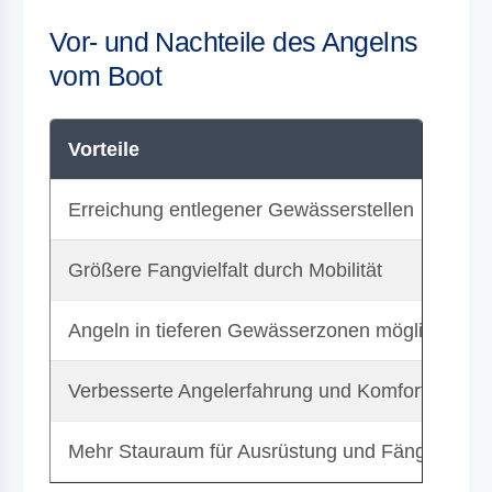
Vor- und Nachteile des Angelns
vom Boot
Vorteile
N
Erreichung entlegener Gewässerstellen
B
Größere Fangvielfalt durch Mobilität
A
Angeln in tieferen Gewässerzonen möglich
S
Verbesserte Angelerfahrung und Komfort
W
Mehr Stauraum für Ausrüstung und Fänge
A