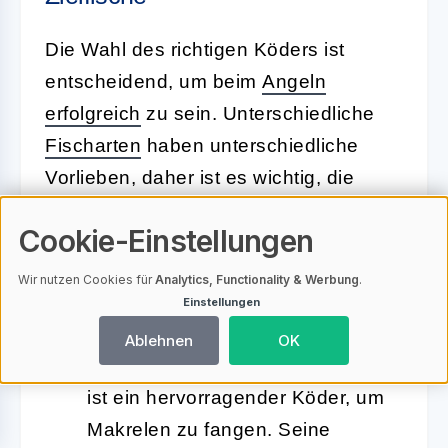
Die Wahl des richtigen Köders ist
entscheidend, um beim
Angeln
erfolgreich
zu sein. Unterschiedliche
Fischarten
haben unterschiedliche
Vorlieben, daher ist es wichtig, die
passenden Köder auszuwählen. Hier
Cookie-Einstellungen
sind einige beliebte Köder für
verschiedene Zielfische:
Wir nutzen Cookies für
Analytics, Functionality & Werbung
.
Einstellungen
Makrele:
Der
Rapala X-Rap
Ablehnen
OK
Salzwasser
in der Größe 10 cm
ist ein hervorragender Köder, um
Makrelen zu fangen. Seine