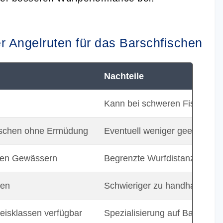
r Angelruten für das Barschfischen
Nachteile
Kann bei schweren Fischen z
 Fischen ohne Ermüdung
Eventuell weniger geeignet f
hten Gewässern
Begrenzte Wurfdistanz
zen
Schwieriger zu handhaben bei
reisklassen verfügbar
Spezialisierung auf Barschang