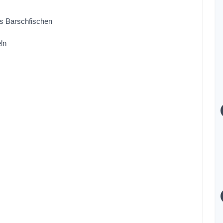
as Barschfischen
ln