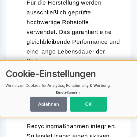
Für die Herstellung werden
ausschließlich geprüfte,
hochwertige Rohstoffe
verwendet. Das garantiert eine
gleichbleibende Performance und
eine lange Lebensdauer der
Köder.
Cookie-Einstellungen
Nachhaltige
Wir nutzen Cookies für
Analytics, Functionality & Werbung
.
Produktionsprozesse:
Einstellungen
Ressourcen werden effizient
Ablehnen
OK
eingesetzt, Abfälle konsequent
reduziert und
Recyclingmaßnahmen integriert.
So leistet Icapio einen aktiven