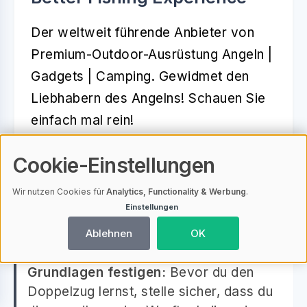
Der weltweit führende Anbieter von
Premium-Outdoor-Ausrüstung Angeln |
Gadgets | Camping. Gewidmet den
Liebhabern des Angelns! Schauen Sie
einfach mal rein!
Zu Buzzerfish.com
Cookie-Einstellungen
Wir nutzen Cookies für
Analytics, Functionality & Werbung
.
Einstellungen
Nützliche Tipps zum Thema:
Ablehnen
OK
Grundlagen festigen:
Bevor du den
Doppelzug lernst, stelle sicher, dass du