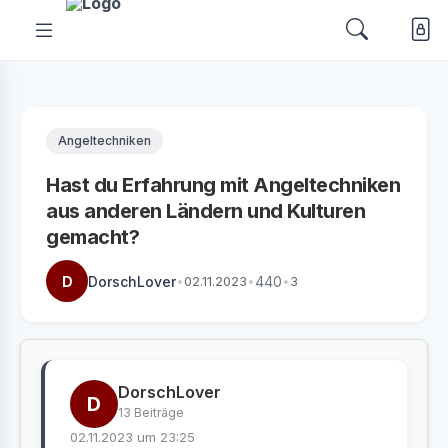
Angeltechniken
Hast du Erfahrung mit Angeltechniken
aus anderen Ländern und Kulturen
gemacht?
D
DorschLover
•
02.11.2023
•
440
•
3
DorschLover
D
13 Beiträge
02.11.2023 um 23:25