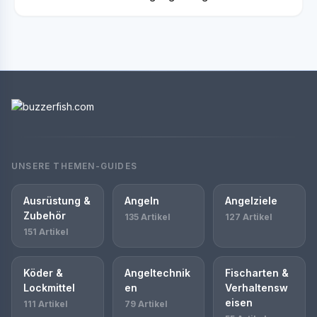
UNSERE THEMEN-GUIDES
Ausrüstung &
Angeln
Angelziele
Zubehör
135 Artikel
127 Artikel
151 Artikel
Köder &
Angeltechnik
Fischarten &
Lockmittel
en
Verhaltensw
eisen
111 Artikel
79 Artikel