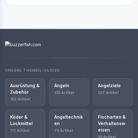
UNSERE THEMEN-GUIDES
Ausrüstung &
Angeln
Angelziele
Zubehör
135 Artikel
127 Artikel
152 Artikel
Köder &
Angeltechnik
Fischarten &
Lockmittel
en
Verhaltensw
eisen
111 Artikel
79 Artikel
55 Artikel