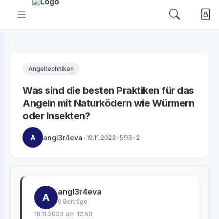
Angeltechniken
Was sind die besten Praktiken für das
Angeln mit Naturködern wie Würmern
oder Insekten?
A
angl3r4eva
•
19.11.2023
•
593
•
2
angl3r4eva
A
9 Beiträge
19.11.2023 um 12:50