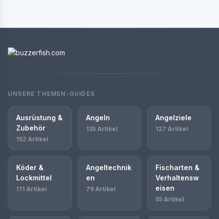
UNSERE THEMEN-GUIDES
Ausrüstung &
Angeln
Angelziele
Zubehör
135 Artikel
127 Artikel
152 Artikel
Köder &
Angeltechnik
Fischarten &
Lockmittel
en
Verhaltensw
eisen
111 Artikel
79 Artikel
55 Artikel