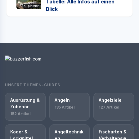
Tabelle: Alle Infos auf einen
KI-generiert
Blick
UNSERE THEMEN-GUIDES
Ausrüstung &
Angeln
Angelziele
Zubehör
135 Artikel
127 Artikel
152 Artikel
Köder &
Angeltechnik
Fischarten &
Lockmittel
en
Verhaltensw