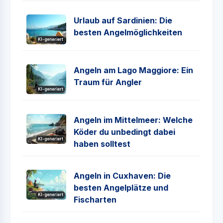
Urlaub auf Sardinien: Die
besten Angelmöglichkeiten
KI-generiert
Angeln am Lago Maggiore: Ein
Traum für Angler
KI-generiert
Angeln im Mittelmeer: Welche
Köder du unbedingt dabei
KI-generiert
haben solltest
Angeln in Cuxhaven: Die
besten Angelplätze und
KI-generiert
Fischarten