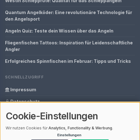
Westin Schlepprute: Qualität für das Schleppangeln
Quantum Angelköder: Eine revolutionäre Technologie für
den Angelsport
Angeln Quiz: Teste dein Wissen über das Angeln
Fliegenfischen Tattoos: Inspiration für Leidenschaftliche
Angler
Erfolgreiches Spinnfischen im Februar: Tipps und Tricks
SCHNELLZUGRIFF
Impressum
Datenschutz
Cookie-Einstellungen
Informationen zur Inhalt
Glossar
Wir nutzen Cookies für
Analytics, Functionality & Werbung
.
Einstellungen
Ihre Datenschutzeinstellungen