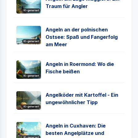
Traum für Angler
KI-generiert
Angeln an der polnischen
Ostsee: Spaß und Fangerfolg
KI-generiert
am Meer
Angeln in Roermond: Wo die
Fische beißen
KI-generiert
Angelköder mit Kartoffel - Ein
ungewöhnlicher Tipp
KI-generiert
Angeln in Cuxhaven: Die
besten Angelplätze und
KI-generiert