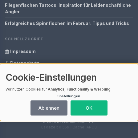
Fliegenfischen Tattoos: Inspiration für Leidenschaftliche
Angler
Erfolgreiches Spinnfischen im Februar: Tipps und Tricks
SCHNELLZUGRIFF
Impressum
Datenschutz
Cookie-Einstellungen
Informationen zur Inhalt
Glossar
Wir nutzen Cookies für
Analytics, Functionality & Werbung
.
Einstellungen
Ihre Datenschutzeinstellungen
Ablehnen
OK
© 2026 buzzerfish.com | V4.1
Ladezeit 0,55s | Cache: APCu