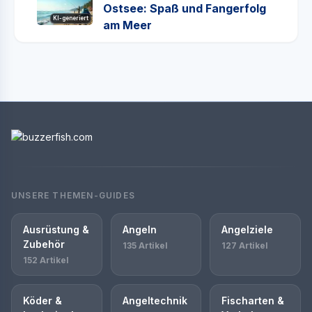
Ostsee: Spaß und Fangerfolg
KI-generiert
am Meer
UNSERE THEMEN-GUIDES
Ausrüstung &
Angeln
Angelziele
Zubehör
135 Artikel
127 Artikel
152 Artikel
Köder &
Angeltechnik
Fischarten &