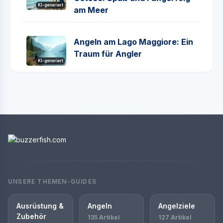
KI-generiert
am Meer
Angeln am Lago Maggiore: Ein
Traum für Angler
KI-generiert
UNSERE THEMEN-GUIDES
Ausrüstung &
Angeln
Angelziele
Zubehör
135 Artikel
127 Artikel