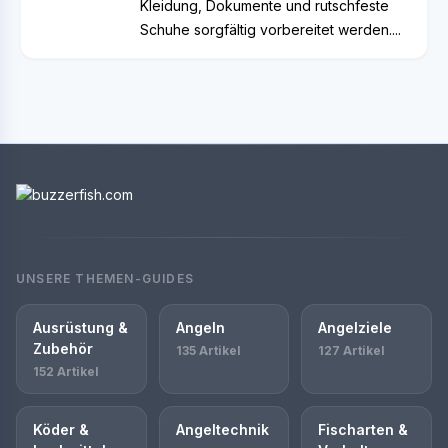
Kleidung, Dokumente und rutschfeste
Schuhe sorgfältig vorbereitet werden....
UNSERE THEMEN-GUIDES
Ausrüstung &
Angeln
Angelziele
Zubehör
135 Artikel
127 Artikel
152 Artikel
Köder &
Angeltechnik
Fischarten &