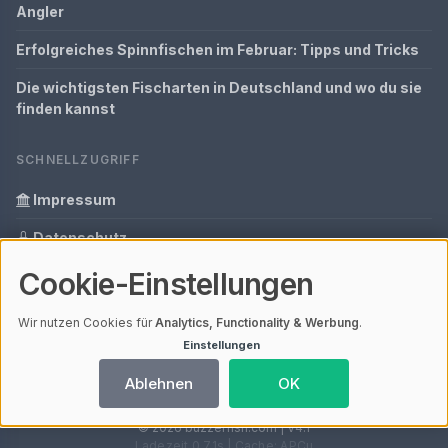
Angler
Erfolgreiches Spinnfischen im Februar: Tipps und Tricks
Die wichtigsten Fischarten in Deutschland und wo du sie
finden kannst
SCHNELLZUGRIFF
Impressum
Datenschutz
Cookie-Einstellungen
Informationen zur Inhalt
Glossar
Wir nutzen Cookies für
Analytics, Functionality & Werbung
.
Einstellungen
Ihre Datenschutzeinstellungen
Ablehnen
OK
© 2026 buzzerfish.com | V4.1
Ladezeit 0,71s | Cache: APCu