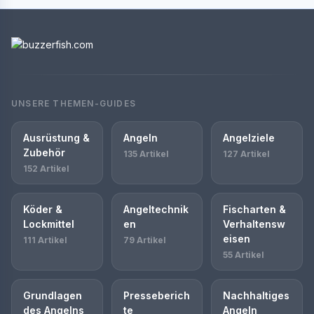
UNSERE THEMEN-GUIDES
Ausrüstung &
Angeln
Angelziele
Zubehör
135 Artikel
127 Artikel
152 Artikel
Köder &
Angeltechnik
Fischarten &
Lockmittel
en
Verhaltensw
eisen
111 Artikel
79 Artikel
55 Artikel
Grundlagen
Presseberich
Nachhaltiges
des Angelns
te
Angeln