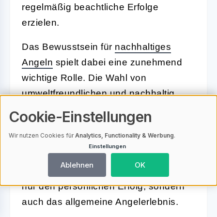
regelmäßig beachtliche Erfolge
erzielen.
Das Bewusstsein für
nachhaltiges
Angeln
spielt dabei eine zunehmend
wichtige Rolle. Die Wahl von
umweltfreundlichen und nachhaltig
gewonnenen Garnelen unterstreicht
Cookie-Einstellungen
die Verantwortung, die jeder Angler für
Wir nutzen Cookies für
Analytics, Functionality & Werbung
.
die Natur trägt. Darüber hinaus fördert
Einstellungen
das Vermeiden von häufigen Fehlern
Ablehnen
OK
beim Einsatz von Garnelenködern nicht
nur den persönlichen Erfolg, sondern
auch das allgemeine Angelerlebnis.