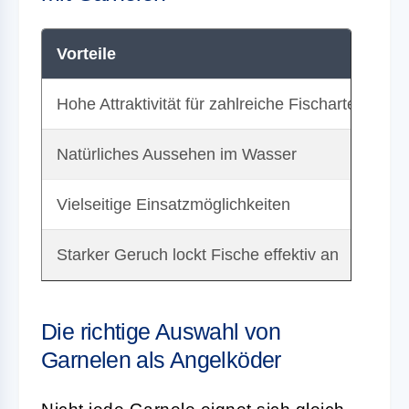
Vorteile
N
Hohe Attraktivität für zahlreiche Fischarten
G
Natürliches Aussehen im Wasser
V
Vielseitige Einsatzmöglichkeiten
K
Starker Geruch lockt Fische effektiv an
B
Die richtige Auswahl von
Garnelen als Angelköder