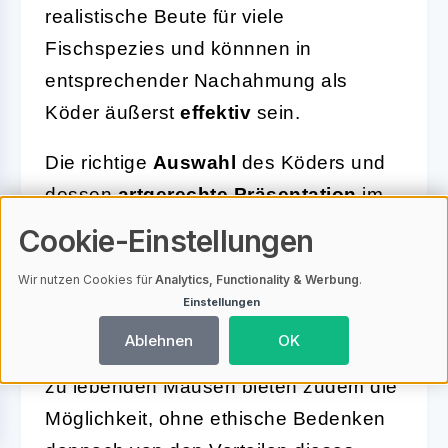
realistische Beute für viele
Fischspezies und könnnen in
entsprechender Nachahmung als
Köder äußerst
effektiv
sein.
Die richtige
Auswahl
des Köders und
dessen
artgerechte Präsentation
im
Wasser sind dabei ebenso
Cookie-Einstellungen
entscheidend wie das Wissen um die
Wir nutzen Cookies für
Analytics, Functionality & Werbung
.
lokalen Gegebenheiten bezüglich
Einstellungen
Gewässer, Zielfischarten und
Ablehnen
OK
gesetzlicher Regelungen. Alternativen
zu lebenden Mäusen bieten zudem die
Möglichkeit, ohne ethische Bedenken