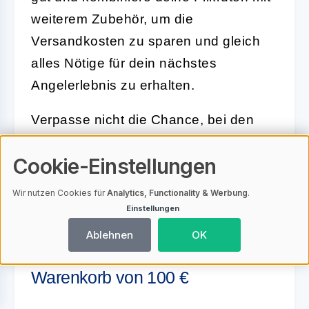
weiterem Zubehör, um die
Versandkosten zu sparen und gleich
alles Nötige für dein nächstes
Angelerlebnis zu erhalten.
Verpasse nicht die Chance, bei den
BLACK-WEEK-DEALS
auf
Angeln-
Cookie-Einstellungen
Shop.de
zu sparen. Jetzt entdecken
und die besten Angebote für Pilkruten
Wir nutzen Cookies für
Analytics, Functionality & Werbung
.
sichern!
Einstellungen
Ablehnen
OK
Gratis Versand ab einem
Warenkorb von 100 €