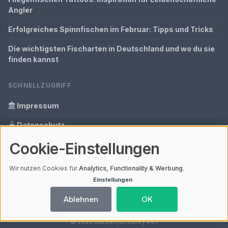
Angler
Erfolgreiches Spinnfischen im Februar: Tipps und Tricks
Die wichtigsten Fischarten in Deutschland und wo du sie
finden kannst
SCHNELLZUGRIFF
Impressum
Datenschutz
Cookie-Einstellungen
Informationen zur Inhalt
Glossar
Wir nutzen Cookies für
Analytics, Functionality & Werbung
.
Einstellungen
Ihre Datenschutzeinstellungen
Ablehnen
OK
© 2026 buzzerfish.com | V4.1