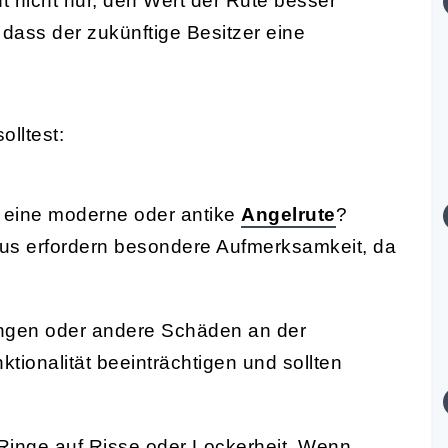
ft nicht nur, den Wert der Rute besser
dass der zukünftige Besitzer eine
olltest:
 eine moderne oder antike
Angelrute
?
bus erfordern besondere Aufmerksamkeit, da
ungen oder andere Schäden an der
tionalität beeinträchtigen und sollten
Ringe auf Risse oder Lockerheit. Wenn