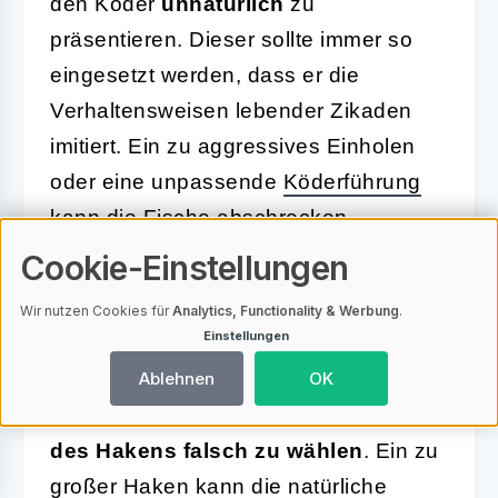
den Köder
unnatürlich
zu
präsentieren. Dieser sollte immer so
eingesetzt werden, dass er die
Verhaltensweisen lebender Zikaden
imitiert. Ein zu aggressives Einholen
oder eine unpassende
Köderführung
kann die Fische abschrecken.
Stattdessen ist es wichtig, die
Schnur
Cookie-Einstellungen
und den Köder sanft zu führen, um die
Wir nutzen Cookies für
Analytics, Functionality & Werbung
.
natürlichen Bewegungen einer Zikade
Einstellungen
nachzuahmen.
Ablehnen
OK
Ein weiterer Fehler ist es, die
Größe
des Hakens falsch zu wählen
. Ein zu
großer Haken kann die natürliche