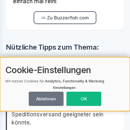
einfach mal rein!
Zu Buzzerfish.com
Nützliche Tipps zum Thema:
Wählen Sie die passende Versandart:
Cookie-Einstellungen
Berücksichtigen Sie die Größe und den
Wert Ihrer Angelrute. Für kompakte
Wir nutzen Cookies für
Analytics, Functionality & Werbung
.
Einstellungen
Ruten kann ein Paketversand
ausreichen, während für längere oder
Ablehnen
OK
wertvollere Ruten der Sperrgut- oder
Speditionsversand geeigneter sein
könnte.