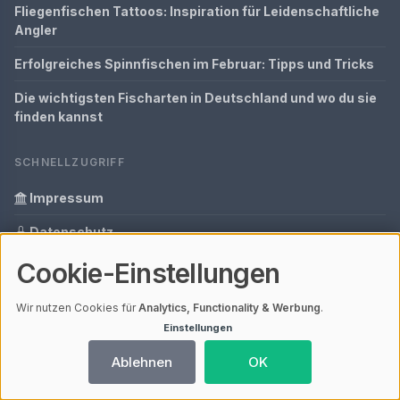
Fliegenfischen Tattoos: Inspiration für Leidenschaftliche
Angler
Erfolgreiches Spinnfischen im Februar: Tipps und Tricks
Die wichtigsten Fischarten in Deutschland und wo du sie
finden kannst
SCHNELLZUGRIFF
Impressum
Datenschutz
Cookie-Einstellungen
Informationen zur Inhalt
Glossar
Wir nutzen Cookies für
Analytics, Functionality & Werbung
.
Einstellungen
Ihre Datenschutzeinstellungen
Ablehnen
OK