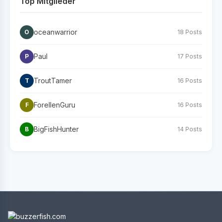
Top Mitglieder
oceanwarrior
O
18 Posts
Paul
P
17 Posts
TroutTamer
T
16 Posts
ForellenGuru
F
16 Posts
BigFishHunter
B
14 Posts