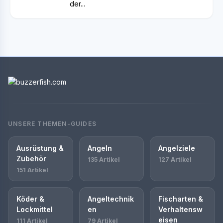
der...
UNSERE THEMEN-GUIDES
Ausrüstung &
Angeln
Angelziele
Zubehör
135 Artikel
127 Artikel
151 Artikel
Köder &
Angeltechnik
Fischarten &
Lockmittel
en
Verhaltensw
eisen
111 Artikel
79 Artikel