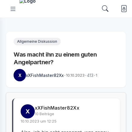
Allgemeine Diskussion
Was macht ihn zu einem guten
Angelpartner?
X
xXFishMaster82Xx
•
10.10.2023
•
413
•
1
xXFishMaster82Xx
X
10 Beiträge
10.10.2023 um 12:25