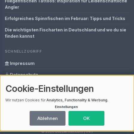
Fliegenfischen Tattoos: Inspiration für Leidenschaftliche
Angler
Erfolgreiches Spinnfischen im Februar: Tipps und Tricks
Die wichtigsten Fischarten in Deutschland und wo du sie
finden kannst
SCHNELLZUGRIFF
Impressum
Datenschutz
Cookie-Einstellungen
Informationen zur Inhalt
Glossar
Wir nutzen Cookies für
Analytics, Functionality & Werbung
.
Einstellungen
Ihre Datenschutzeinstellungen
Ablehnen
OK
© 2026 buzzerfish.com | V4.1