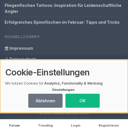
Fliegenfischen Tattoos: Inspiration für Leidenschaftliche
Angler
Erfolgreiches Spinnfischen im Februar: Tipps und Tricks
SCHNELLZUGRIFF
Impressum
Datenschutz
Cookie-Einstellungen
Informationen zur Inhalt
Glossar
Wir nutzen Cookies für
Analytics, Functionality & Werbung
.
Einstellungen
Ihre Datenschutzeinstellungen
Ablehnen
OK
© 2026 buzzerfish.com | V4.1
Ladezeit 0,82s | Cache: APCu
Forum
Trending
Login
Registrieren