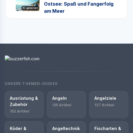
Ostsee: Spaß und Fangerfolg
KI-generiert
am Meer
UNSERE THEMEN-GUIDES
Ausrüstung &
Angeln
Angelziele
Zubehör
135 Artikel
127 Artikel
152 Artikel
Köder &
Angeltechnik
Fischarten &