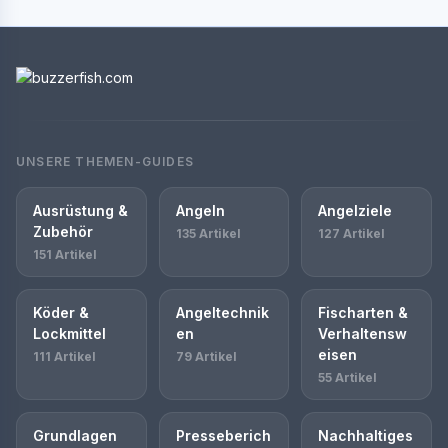
UNSERE THEMEN-GUIDES
Ausrüstung &
Angeln
Angelziele
Zubehör
135 Artikel
127 Artikel
151 Artikel
Köder &
Angeltechnik
Fischarten &
Lockmittel
en
Verhaltensw
eisen
111 Artikel
79 Artikel
55 Artikel
Grundlagen
Presseberich
Nachhaltiges